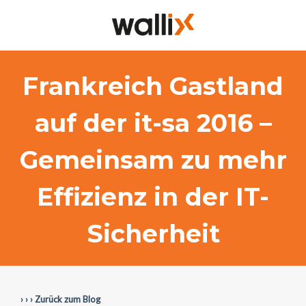
Frankreich Gastland
auf der it-sa 2016 –
Gemeinsam zu mehr
Effizienz in der IT-
Sicherheit
› › › Zurück zum Blog